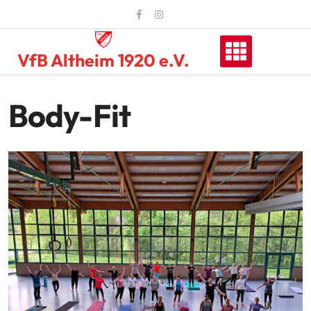
Skip
to
content
VfB Altheim 1920 e.V.
Body-Fit