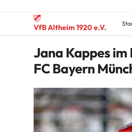
Skip
to
content
Sta
VfB Altheim 1920 e.V.
Jana Kappes im 
FC Bayern Münc