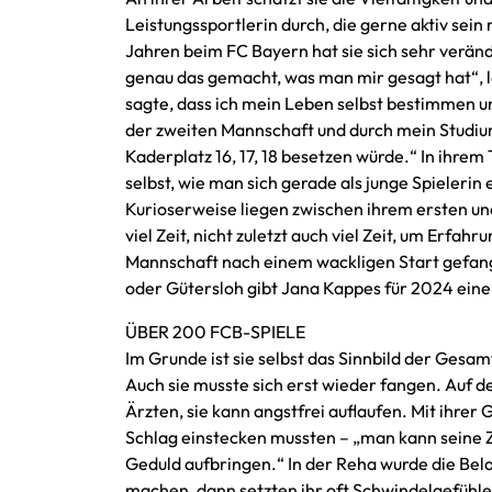
Leistungssportlerin durch, die gerne aktiv sei
Jahren beim FC Bayern hat sie sich sehr veränd
genau das gemacht, was man mir gesagt hat“, la
sagte, dass ich mein Leben selbst bestimmen u
der zweiten Mannschaft und durch mein Studiu
Kaderplatz 16, 17, 18 besetzen würde.“ In ihrem 
selbst, wie man sich gerade als junge Spielerin
Kurioserweise liegen zwischen ihrem ersten un
viel Zeit, nicht zuletzt auch viel Zeit, um Erf
Mannschaft nach einem wackligen Start gefan
oder Gütersloh gibt Jana Kappes für 2024 eine k
ÜBER 200 FCB-SPIELE
Im Grunde ist sie selbst das Sinnbild der Gesa
Auch sie musste sich erst wieder fangen. Auf de
Ärzten, sie kann angstfrei auflaufen. Mit ihre
Schlag einstecken mussten – „man kann seine Zi
Geduld aufbringen.“ In der Reha wurde die Bela
machen, dann setzten ihr oft Schwindelgefühle 