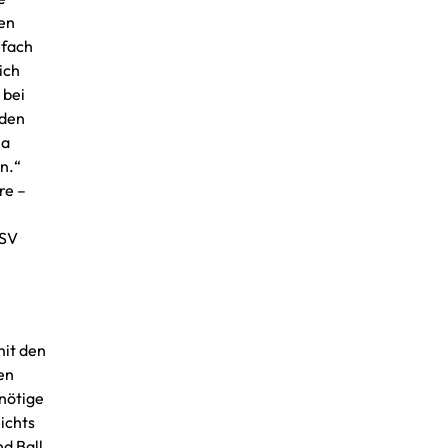
den
nfach
ich
 bei
 den
ja
n.“
re –
 SV
mit den
en
 nötige
ichts
nd Ball