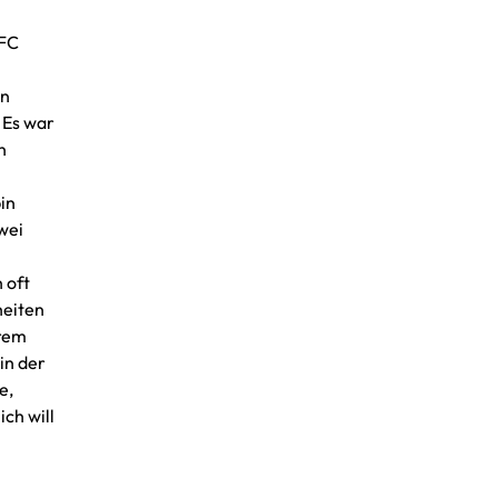
 FC
en
 Es war
h
in
wei
 oft
heiten
hrem
in der
e,
ch will