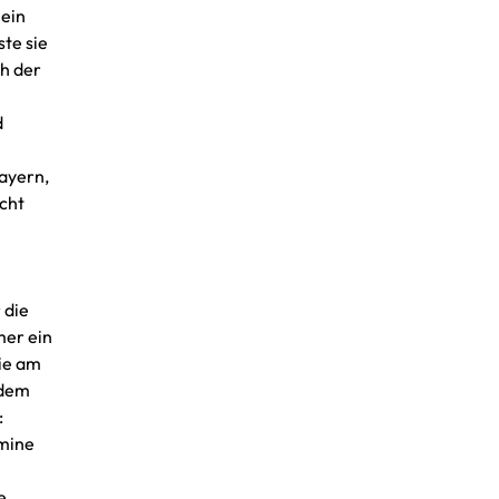
 ein
ste sie
ch der
d
ayern,
icht
 die
mer ein
sie am
 dem
:
rmine
e