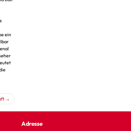
n
s
be ein
elbar
senal
nseher
deutet
die
aft
Adresse