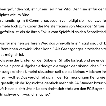
en gefunden hat, ist nur ein Teil ihrer Vita. Denn sie ist für den
lplatz wie im Büro.
 Merchandising im E-Commerce, zudem verteidigt sie in der zweit
h mehrfach zum Kader des Meisterteams von Alexander Straus.
gefallen ist, als sie ihren Fokus vom Spielfeld an den Schreibtisc
s für meinen weiteren Weg das Sinnvollste ist“, sagt sie. „Ich b
ei Bereichen verwirk lichen kann.“ Als Grenzgängerin zwischen z
es möglich ist.
 als eine der Ersten an der Säbener Straße loslegt, und sie enden
ch ein paar Aufgaben erledigt, die wegen der abendlichen Ein
her ausgezeichnet, meint sie, schon seit sie als kleines Mädchen i
fern wollte. Das verdichtet sich in der fünfmonatigen Reha wie 
 gestellt, ob ihr Tag nicht eigentlich mehr als 24 Stunden brauch
fs Neue leicht: „Mein Leben dreht sich stets um den FC Bayern, i
icht schwer an, was ich mache.“