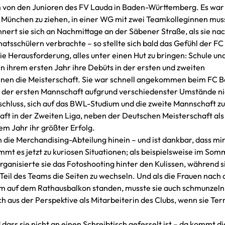
m von den Junioren des FV Lauda in Baden-Württemberg. Es war
wie München zu ziehen, in einer WG mit zwei Teamkolleginnen mus
innert sie sich an Nachmittage an der Säbener Straße, als sie na
atsschülern verbrachte – so stellte sich bald das Gefühl der FC
e Herausforderung, alles unter einen Hut zu bringen: Schule un
in ihrem ersten Jahr ihre Debüts in der ersten und zweiten
innen die Meisterschaft. Sie war schnell angekommen beim FC B
ch in der ersten Mannschaft aufgrund verschiedenster Umstände n
schluss, sich auf das BWL-Studium und die zweite Mannschaft zu
aft in der Zweiten Liga, neben der Deutschen Meisterschaft als
em Jahr ihr größter Erfolg.
die Merchandising-Abteilung hinein – und ist dankbar, dass mir
mt es jetzt zu kuriosen Situationen; als beispielsweise im Som
ganisierte sie das Fotoshooting hinter den Kulissen, während 
ls Teil des Teams die Seiten zu wechseln. Und als die Frauen nach
 auf dem Rathausbalkon standen, musste sie auch schmunzeln
 aus der Perspektive als Mitarbeiterin des Clubs, wenn sie Te
d dass sie nicht an einen Schreibtisch gefesselt ist – da kommt di