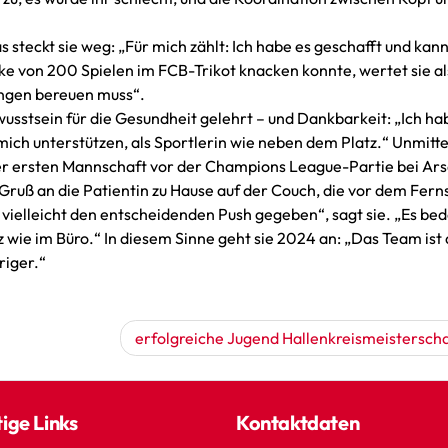
 steckt sie weg: „Für mich zählt: Ich habe es geschafft und kan
ke von 200 Spielen im FCB-Trikot knacken konnte, wertet sie al
ungen bereuen muss“.
stsein für die Gesundheit gelehrt – und Dankbarkeit: „Ich ha
 mich unterstützen, als Sportlerin wie neben dem Platz.“ Unmitt
der ersten Mannschaft vor der Champions League-Partie bei Ar
 Gruß an die Patientin zu Hause auf der Couch, die vor dem Fer
 vielleicht den entscheidenden Push gegeben“, sagt sie. „Es be
tz wie im Büro.“ In diesem Sinne geht sie 2024 an: „Das Team ist 
eriger.“
erfolgreiche Jugend Hallenkreismeistersch
ige Links
Kontaktdaten