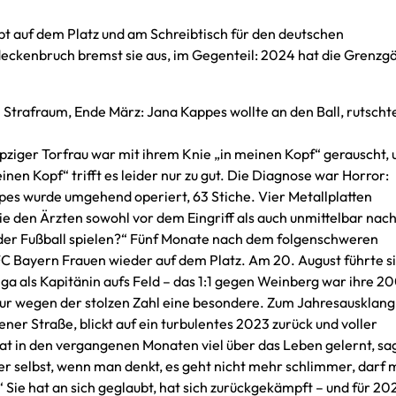
bt auf dem Platz und am Schreibtisch für den deutschen
deckenbruch bremst sie aus, im Gegenteil: 2024 hat die Grenzg
 Strafraum, Ende März: Jana Kappes wollte an den Ball, rutschte
iger Torfrau war mit ihrem Knie „in meinen Kopf“ gerauscht, 
en Kopf“ trifft es leider nur zu gut. Die Diagnose war Horror:
s wurde umgehend operiert, 63 Stiche. Vier Metallplatten
te sie den Ärzten sowohl vor dem Eingriff als auch unmittelbar na
der Fußball spielen?“ Fünf Monate nach dem folgenschweren
C Bayern Frauen wieder auf dem Platz. Am 20. August führte si
a als Kapitänin aufs Feld – das 1:1 gegen Weinberg war ihre 20
ur wegen der stolzen Zahl eine besondere. Zum Jahresausklang 
er Straße, blickt auf ein turbulentes 2023 zurück und voller
at in den vergangenen Monaten viel über das Leben gelernt, sag
ber selbst, wenn man denkt, es geht nicht mehr schlimmer, darf
 Sie hat an sich geglaubt, hat sich zurückgekämpft – und für 20