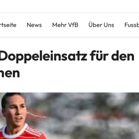
rtseite
News
Mehr VfB
Über Uns
Fussb
Doppeleinsatz für den
hen