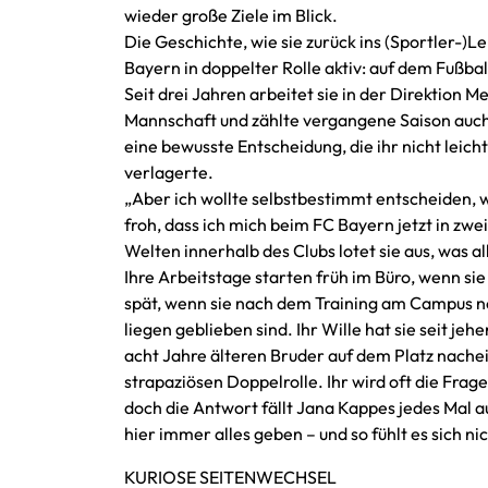
wieder große Ziele im Blick.
Die Geschichte, wie sie zurück ins (Sportler-)Leb
Bayern in doppelter Rolle aktiv: auf dem Fußbal
Seit drei Jahren arbeitet sie in der Direktion
Mannschaft und zählte vergangene Saison auc
eine bewusste Entscheidung, die ihr nicht leicht
verlagerte.
„Aber ich wollte selbstbestimmt entscheiden, wa
froh, dass ich mich beim FC Bayern jetzt in zw
Welten innerhalb des Clubs lotet sie aus, was all
Ihre Arbeitstage starten früh im Büro, wenn sie
spät, wenn sie nach dem Training am Campus no
liegen geblieben sind. Ihr Wille hat sie seit je
acht Jahre älteren Bruder auf dem Platz nachei
strapaziösen Doppelrolle. Ihr wird oft die Frage
doch die Antwort fällt Jana Kappes jedes Mal au
hier immer alles geben – und so fühlt es sich n
KURIOSE SEITENWECHSEL