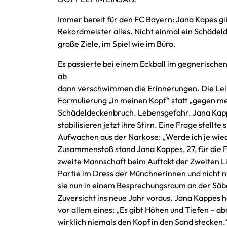
Immer bereit für den FC Bayern: Jana Kapes gi
Rekordmeister alles. Nicht einmal ein Schädel
große Ziele, im Spiel wie im Büro.
Es passierte bei einem Eckball im gegnerischen
ab
dann verschwimmen die Erinnerungen. Die Leipz
Formulierung „in meinen Kopf“ statt „gegen mein
Schädeldeckenbruch. Lebensgefahr. Jana Kappe
stabilisieren jetzt ihre Stirn. Eine Frage stell
Aufwachen aus der Narkose: „Werde ich je wie
Zusammenstoß stand Jana Kappes, 27, für die F
zweite Mannschaft beim Auftakt der Zweiten Lig
Partie im Dress der Münchnerinnen und nicht n
sie nun in einem Besprechungsraum an der Säben
Zuversicht ins neue Jahr voraus. Jana Kappes h
vor allem eines: „Es gibt Höhen und Tiefen – a
wirklich niemals den Kopf in den Sand stecken.“