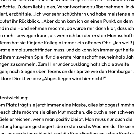
n möchte. Zudem liebt sie es, Verantwortung zu übernehmen. In 
ert, erzählt sie, „ich war sehr schüchtern und habe meistens ei
utet ihr Rückblick. „Aber dann kam ich an einen Punkt, an dem 
nd in die Hand nehmen möchte, da wurde mir dann klar, dass ich
m mehr bewegen kann, als wenn ich bei der ersten Mannschaft
Team hat sie für jede Kollegin immer ein offenes Ohr. „Ich weiß 
 erst einmal zurechtfinden muss, und da kann ich immer gut helfe
d ihrem zweiten Spiel für die erste Mannschaft neuneinhalb Jah
ahrungen zu sammeln. Zum Hinrundenausklang hat sich die zweite
gen; nach Siegen über Teams an der Spitze wie den Hamburger
lare Direktive aus: „Abgestiegen wird hier nicht!“
mtentwicklung:
m Platz trägt sie jetzt immer eine Maske, alles ist abgestimmt 
r Geschichte möchte sie allen Mut machen, die auch einen schwer
ele erreichen, wenn man positiv bleibt. Man muss nur auch die
stung langsam gesteigert, die ersten sechs Wochen durfte sie n
zu, es wurde ihr schlecht, und die Koordination zwischen Kopf u