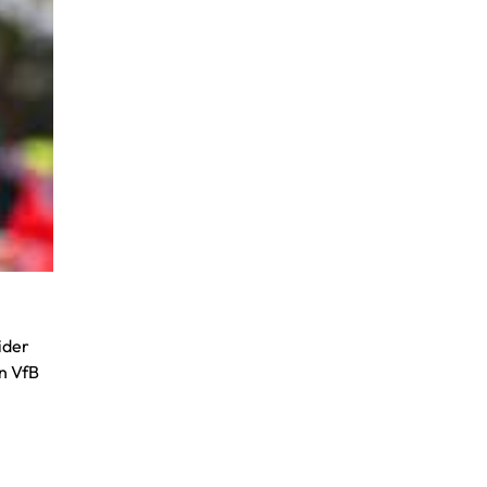
ider
n VfB