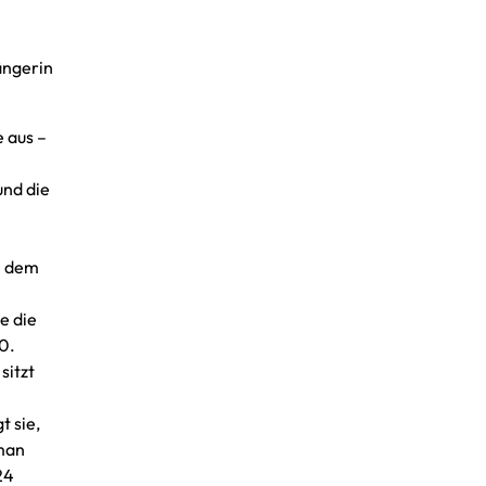
ängerin
 aus –
und die
ch dem
e die
0.
sitzt
t sie,
 man
24