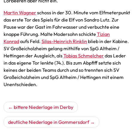
Lorbeeren aber nicht ein.
Martin Wagner
schoss in der 30. Minute vom Elfmeterpunkt
das erste Tor des Spiels für die Elf von Sandro Lutz. Zur
Pause war der Gast im Fahrwasser und verbuchte eine
knappe Führung. Malte Modersohn schickte
Tizian
Konrad
aufs Feld.
Silas-Heinrich Rinklin
blieb in der Kabine.
SV Großeicholzheim gelang mithilfe von SpG Altheim /
Hettingen der Ausgleich, als
Tobias Schmelcher
das Leder
in das eigene Tor lenkte (74.). Bis zum Abpfiff setzte sich
keines der beiden Teams durch und so trennten sich SV
Großeicholzheim und SpG Altheim / Hettingen mit einem
Unentschieden.
Beitragsnavigation
bittere Niederlage im Derby
deutliche Niederlage in Gommersdorf