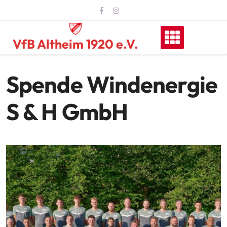
Skip
to
content
VfB Altheim 1920 e.V.
Spende Windenergie
S & H GmbH