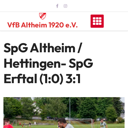
Skip
to
content
VfB Altheim 1920 e.V.
SpG Altheim /
Hettingen- SpG
Erftal (1:0) 3:1