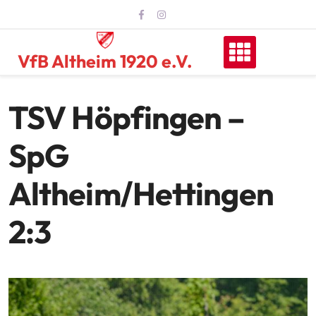
Skip
to
content
VfB Altheim 1920 e.V.
TSV Höpfingen –
SpG
Altheim/Hettingen
2:3