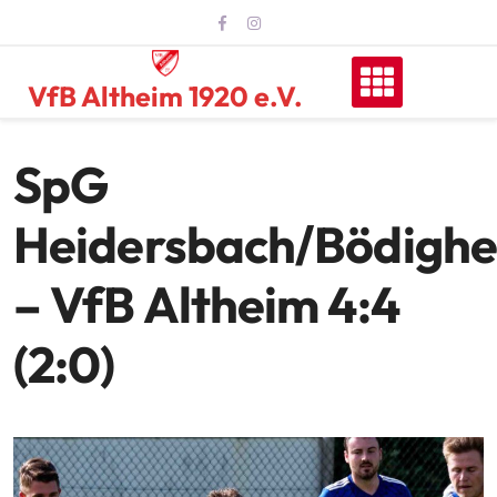
Skip
to
content
VfB Altheim 1920 e.V.
SpG
Heidersbach/Bödigh
– VfB Altheim 4:4
(2:0)