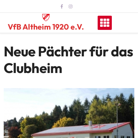
Skip
to
content
VfB Altheim 1920 e.V.
Neue Pächter für das
Clubheim